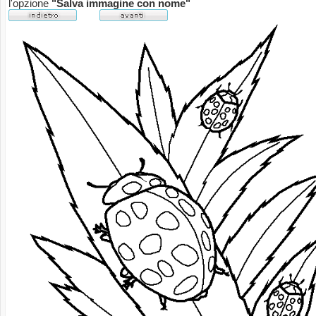
l'opzione
"Salva immagine con nome"