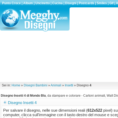
Punto Croce
|
Album
|
Uncinetto
|
Cucina
|
Disegni
|
Postcards
|
Smiles
|
Gif
|
A
Sei in:
Home
»
Disegni Bambini
»
Animali
»
Insetti
» Disegno
4
Disegno Insetti 4 di Mondo Blu
, da stampare e colorare - Cartoni animati, Walt Dis
Disegno Insetti 4
Per salvare il disegno, nelle sue dimensioni reali (
612x522
pixel) su
computer, clicca sull'immagine con il tasto destro del mouse e sceg