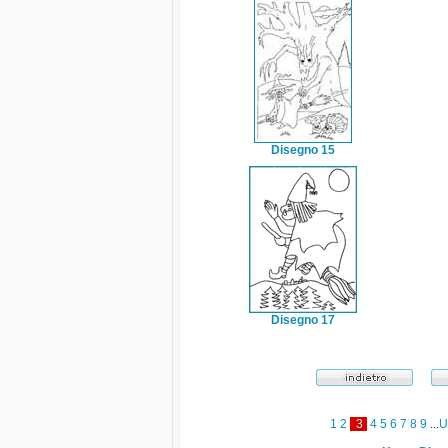
Disegno 15
Disegno 17
1
2
3
4
5
6
7
8
9
...
U