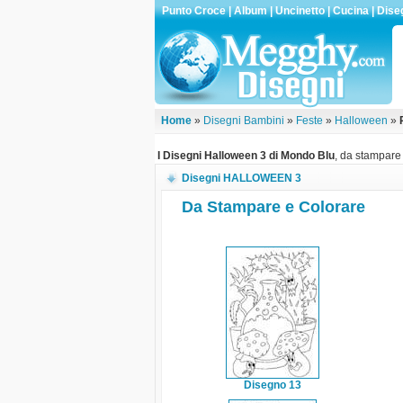
Punto Croce
|
Album
|
Uncinetto
|
Cucina
|
Dise
Home
»
Disegni Bambini
»
Feste
»
Halloween
»
I Disegni Halloween 3 di Mondo Blu
, da stampare 
Disegni HALLOWEEN 3
Da Stampare e Colorare
Disegno 13