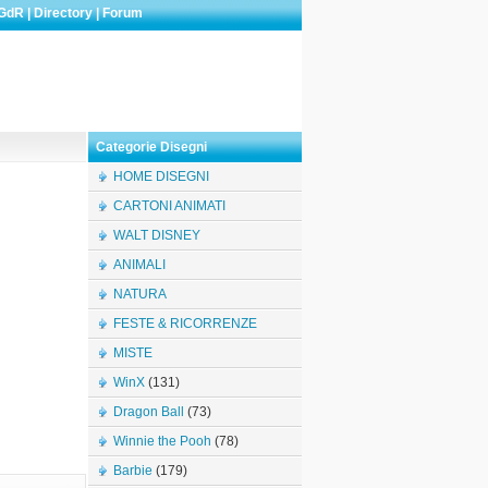
GdR
|
Directory
|
Forum
Categorie Disegni
HOME DISEGNI
CARTONI ANIMATI
WALT DISNEY
ANIMALI
NATURA
FESTE & RICORRENZE
MISTE
WinX
(131)
Dragon Ball
(73)
Winnie the Pooh
(78)
Barbie
(179)