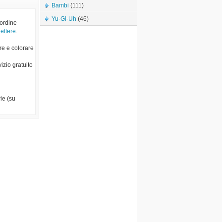
Bambi
(111)
Yu-Gi-Uh
(46)
 ordine
lettere
.
re e colorare
vizio gratuito
ie (su