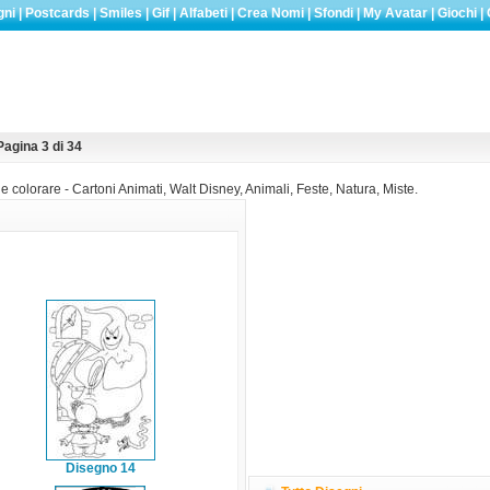
gni
|
Postcards
|
Smiles
|
Gif
|
Alfabeti
|
Crea Nomi
|
Sfondi
|
My Avatar
|
Giochi
|
Pagina 3 di 34
e colorare - Cartoni Animati, Walt Disney, Animali, Feste, Natura, Miste.
Disegno 14