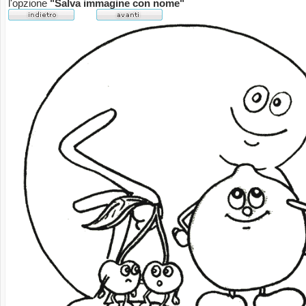
l'opzione
"Salva immagine con nome"