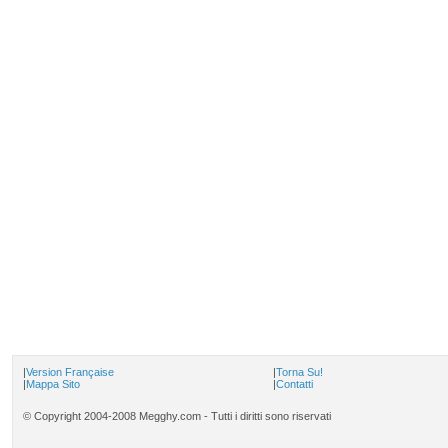
|
Version Française
|
Torna Su!
|
Mappa Sito
|
Contatti
© Copyright 2004-2008 Megghy.com - Tutti i diritti sono riservati