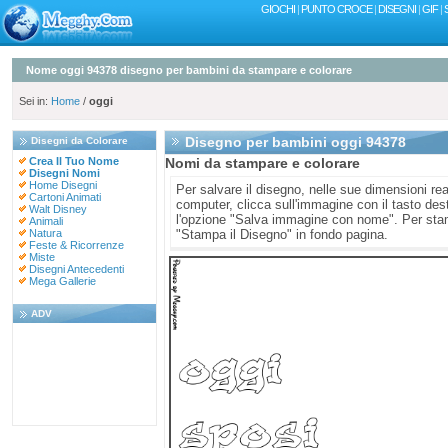
GIOCHI
|
PUNTO CROCE
|
DISEGNI
|
GIF
|
Nome oggi 94378 disegno per bambini da stampare e colorare
Sei in:
Home
/
oggi
Disegno per bambini oggi 94378
Disegni da Colorare
Crea Il Tuo Nome
Nomi da stampare e colorare
Disegni Nomi
Home Disegni
Per salvare il disegno, nelle sue dimensioni real
Cartoni Animati
computer, clicca sull'immagine con il tasto des
Walt Disney
l'opzione "Salva immagine con nome". Per stam
Animali
Natura
"Stampa il Disegno" in fondo pagina.
Feste & Ricorrenze
Miste
Disegni Antecedenti
Mega Gallerie
ADV