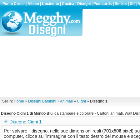
Punto Croce
|
Album
|
Uncinetto
|
Cucina
|
Disegni
|
Postcards
|
Smiles
|
Gif
|
A
Sei in:
Home
»
Disegni Bambini
»
Animali
»
Cigni
» Disegno
1
Disegno Cigni 1 di Mondo Blu
, da stampare e colorare - Cartoni animati, Walt Disn
Disegno Cigni 1
Per salvare il disegno, nelle sue dimensioni reali (
701x506
pixel) su
computer, clicca sull'immagine con il tasto destro del mouse e sceg