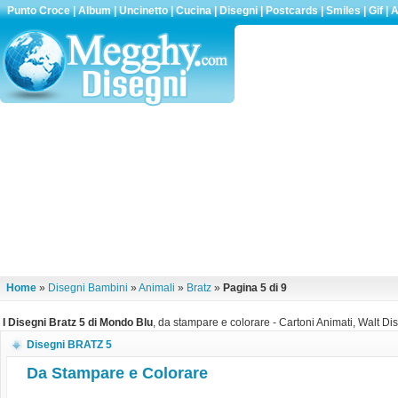
Punto Croce
|
Album
|
Uncinetto
|
Cucina
|
Disegni
|
Postcards
|
Smiles
|
Gif
|
A
Home
»
Disegni Bambini
»
Animali
»
Bratz
»
Pagina 5 di 9
I Disegni Bratz 5 di Mondo Blu
, da stampare e colorare - Cartoni Animati, Walt Dis
Disegni BRATZ 5
Da Stampare e Colorare