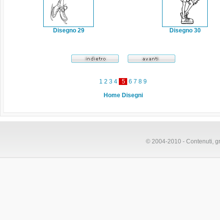
Disegno 29
Disegno 30
1
2
3
4
5
6
7
8
9
Home Disegni
© 2004-2010 - Contenuti, gr