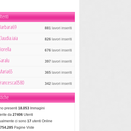
tenti
Barbara69
881
lavori inseriti
Claudia.iaia
826
lavori inseriti
Fiorella
676
lavori inseriti
Saralu
397
lavori inseriti
Maria65
365
lavori inseriti
Francesca0580
342
lavori inseriti
stiche
no presenti
18.053
Immagini
erite da
27406
Utenti
tualmente ci sono
17
utenti Online
.754.285
Pagine Viste