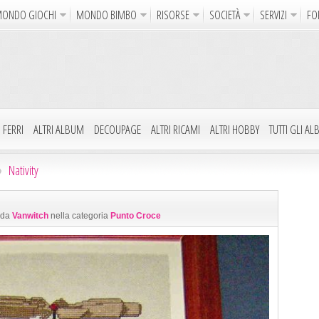
ONDO GIOCHI
MONDO BIMBO
RISORSE
SOCIETÀ
SERVIZI
FO
Uncinetto
Cartoline Online
La Maglia del Cuore
Sparatutto
Avventura
Auto e Moto
Abilità
GdR 
gni da Colorare
Crea il Disegno
I Vostri Nomi
Giochi Bambin
 FERRI
ALTRI ALBUM
DECOUPAGE
ALTRI RICAMI
ALTRI HOBBY
TUTTI GLI A
Gif Animate
Smiles
Sfondi
Program
Nativity
Notizie
Religione
Aforismi
Poesie
0 da
Vanwitch
nella categoria
Punto Croce
Glitter
Directory
FreeUp