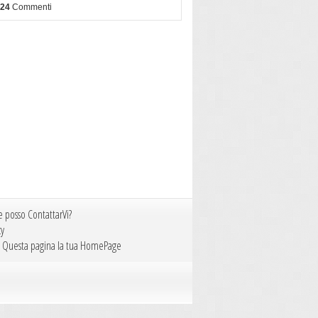
624
Commenti
 posso ContattarVi?
cy
i Questa pagina la tua HomePage