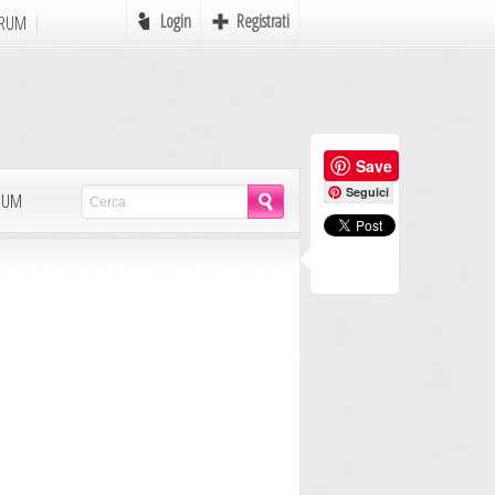
Login
Registrati
RUM
Online
Save
e
Favole
Seguici
LBUM
mi
Mondo Pirati
Icone
Autori in Erba
Scrivere
MyAvatar
Rebus
Postcards
AdCreation