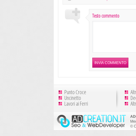
Testo commento
Punto Croce
Alt
Uncinetto
De
Lavori ai Ferri
Alt
AD
Meg
© C