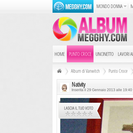
MONDO DONNA
M
Album
Punto Croce
Cucina
Azione
Puzzle
Dise
HOME
PUNTO CROCE
UNCINETTO
LAVORI AI
Album di Vanwitch
Punto Croce
Nativity
Inserita il 29 Gennaio 2013 alle 19:4