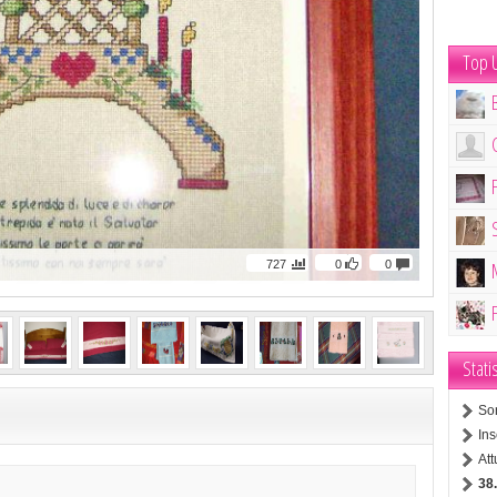
Top U
727
0
0
Stati
So
Ins
At
38