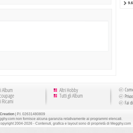
9.
ri Album
Altri Hobby
Come
coupage
Tutti gli Album
Priva
ri Ricami
Fai d
Creation
| P.I. 02631480809
ghy.com non fornisce alcuna garanzia relativamente ai programmi elencati.
opyright 2004-2026 - Contenuti, grafica e layout sono di proprietà di Megghy.com