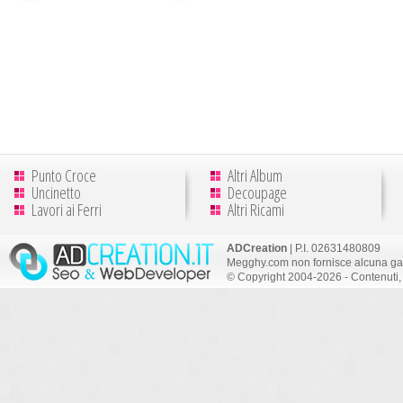
Punto Croce
Altri Album
Uncinetto
Decoupage
Lavori ai Ferri
Altri Ricami
ADCreation
| P.I. 02631480809
Megghy.com non fornisce alcuna gar
© Copyright 2004-2026 - Contenuti, 