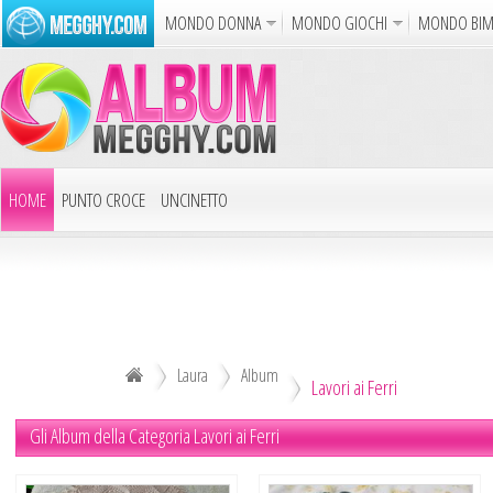
MONDO DONNA
MONDO GIOCHI
MONDO BI
Album
Punto Croce
Cucina
Uncinetto
Carto
Azione
Puzzle
Sparatutto
Avventur
Disegni da Colorare
Crea il D
HOME
PUNTO CROCE
UNCINETTO
Gif Anim
LAVORI AI FERRI
ALTRI ALBUM
Notizie
DECOUPAGE
ALTRI RICAMI
ALTRI HOBBY
Laura
Album
Lavori ai Ferri
TUTTI GLI ALBUM
Gli Album della Categoria Lavori ai Ferri