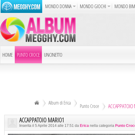
MONDO DONNA
MONDO GIOCHI
MONDO BI
Album
Punto Croce
Cucina
Uncinetto
Carto
Azione
Puzzle
Sparatutto
Avventur
Disegni da Colorare
Crea il D
HOME
PUNTO CROCE
UNCINETTO
Gif Anim
LAVORI AI FERRI
ALTRI ALBUM
Notizie
DECOUPAGE
ALTRI RICAMI
ALTRI HOBBY
Album di Erica
ACCAPPATOIO 
TUTTI GLI ALBUM
Punto Croce
ACCAPPATOIO MARIO1
Inserita il 5 Aprile 2014 alle 17:51 da
Erica
nella categoria
Punto Croc