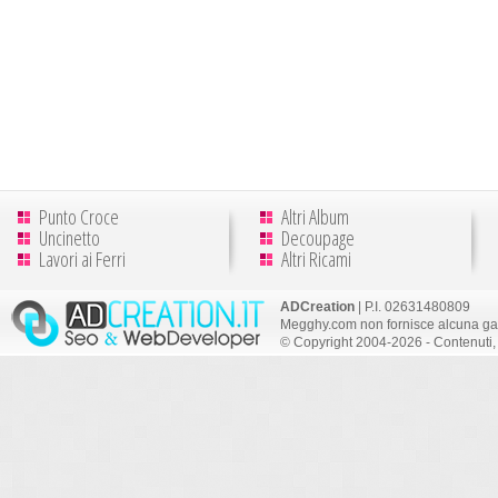
Punto Croce
Altri Album
Uncinetto
Decoupage
Lavori ai Ferri
Altri Ricami
ADCreation
| P.I. 02631480809
Megghy.com non fornisce alcuna gar
© Copyright 2004-2026 - Contenuti, 