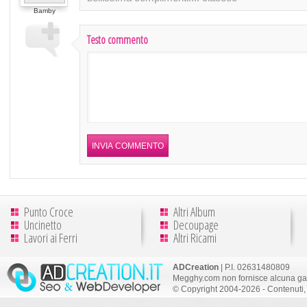
Bamby
Testo commento
Punto Croce
Altri Album
Uncinetto
Decoupage
Lavori ai Ferri
Altri Ricami
ADCreation
| P.I. 02631480809
Megghy.com non fornisce alcuna gar
© Copyright 2004-2026 - Contenuti, 