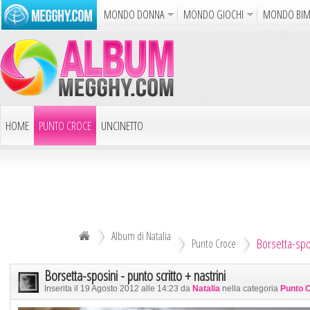
MONDO DONNA
MONDO GIOCHI
MONDO BI
Album
Punto Croce
Cucina
Uncinetto
Carto
Azione
Puzzle
Sparatutto
Avventur
Disegni da Colorare
Crea il D
HOME
PUNTO CROCE
UNCINETTO
Gif Anim
LAVORI AI FERRI
ALTRI ALBUM
Notizie
DECOUPAGE
ALTRI RICAMI
ALTRI HOBBY
Album di Natalia
Borsetta-spos
TUTTI GLI ALBUM
Punto Croce
Borsetta-sposini - punto scritto + nastrini
Inserita il 19 Agosto 2012 alle 14:23 da
Natalia
nella categoria
Punto 