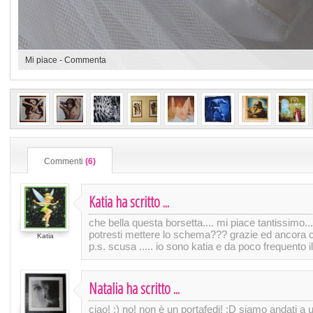
Mi piace
-
Commenta
Commenti
(6)
Katia ha scritto ...
che bella questa borsetta.... mi piace tantissimo..
potresti mettere lo schema??? grazie ed ancora co
Katia
p.s. scusa ..... io sono katia e da poco frequento il
Natalia ha scritto ...
ciao! ;) no! non è un portafedi! :D siamo andati a 