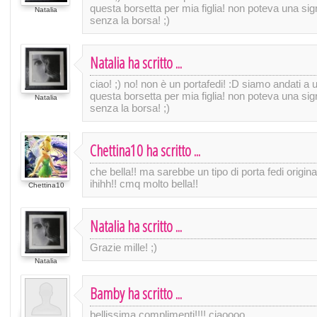
questa borsetta per mia figlia! non poteva una si
Natalia
senza la borsa! ;)
Natalia ha scritto ...
ciao! ;) no! non è un portafedi! :D siamo andati a 
questa borsetta per mia figlia! non poteva una si
Natalia
senza la borsa! ;)
Chettina10 ha scritto ...
che bella!! ma sarebbe un tipo di porta fedi origi
ihihh!! cmq molto bella!!
Chettina10
Natalia ha scritto ...
Grazie mille! ;)
Natalia
Bamby ha scritto ...
bellissima complimenti!!!! ciaoooo