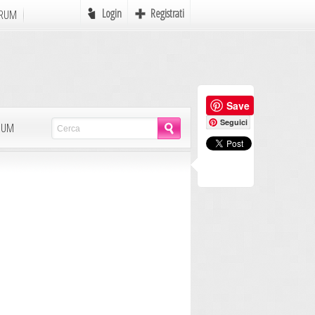
Login
Registrati
RUM
Online
Save
e
Favole
Seguici
LBUM
mi
Mondo Pirati
Icone
Autori in Erba
Scrivere
MyAvatar
Rebus
Postcards
AdCreation