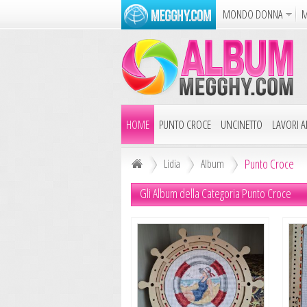
MONDO DONNA
M
Album
Punto Croce
Cucina
Azione
Puzzle
Dise
HOME
PUNTO CROCE
UNCINETTO
LAVORI AI
Punto Croce
Lidia
Album
Gli Album della Categoria Punto Croce