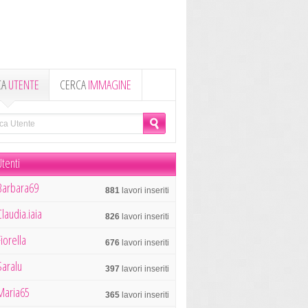
CA
UTENTE
CERCA
IMMAGINE
tenti
Barbara69
881
lavori inseriti
Claudia.iaia
826
lavori inseriti
Fiorella
676
lavori inseriti
Saralu
397
lavori inseriti
Maria65
365
lavori inseriti