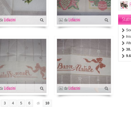
Stati
da
Lidiazini
da
Lidiazini
So
Ins
At
38
9.
da
Lidiazini
da
Lidiazini
3
4
5
6
di
10