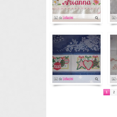
da
Lidiazini
da
Lidiazini
1
2