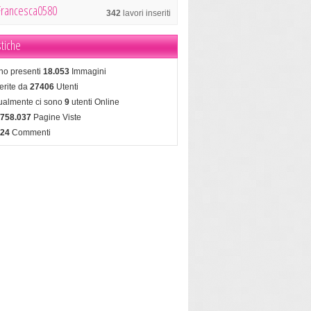
Francesca0580
342
lavori inseriti
stiche
no presenti
18.053
Immagini
erite da
27406
Utenti
tualmente ci sono
9
utenti Online
.758.037
Pagine Viste
624
Commenti