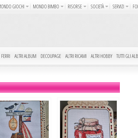
ONDO GIOCHI
MONDO BIMBO
RISORSE
SOCIETÀ
SERVIZI
FO
Uncinetto
Cartoline Online
La Maglia del Cuore
Sparatutto
Avventura
Auto e Moto
Abilità
GdR 
gni da Colorare
Crea il Disegno
I Vostri Nomi
Giochi Bambin
 FERRI
ALTRI ALBUM
DECOUPAGE
ALTRI RICAMI
ALTRI HOBBY
TUTTI GLI A
Gif Animate
Smiles
Sfondi
Program
Notizie
Religione
Aforismi
Poesie
Glitter
Directory
FreeUp