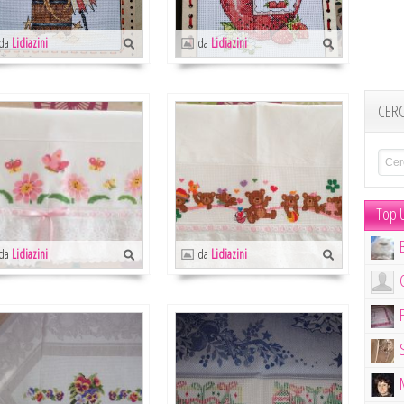
da
Lidiazini
da
Lidiazini
CER
Top U
da
Lidiazini
da
Lidiazini