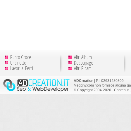
Punto Croce
Altri Album
Uncinetto
Decoupage
Lavori ai Ferri
Altri Ricami
ADCreation
| P.I. 02631480809
Megghy.com non fornisce alcuna gar
© Copyright 2004-2026 - Contenuti, 