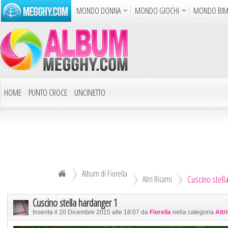
MONDO DONNA
MONDO GIOCHI
MONDO BI
Album
Punto Croce
Cucina
Uncinetto
Carto
Azione
Puzzle
Sparatutto
Avventur
Disegni da Colorare
Crea il D
HOME
PUNTO CROCE
UNCINETTO
Gif Anim
LAVORI AI FERRI
ALTRI ALBUM
Notizie
DECOUPAGE
ALTRI RICAMI
ALTRI HOBBY
Album di Fiorella
Cuscino stell
TUTTI GLI ALBUM
Altri Ricami
Cuscino stella hardanger 1
Inserita il 20 Dicembre 2015 alle 18:07 da
Fiorella
nella categoria
Altr