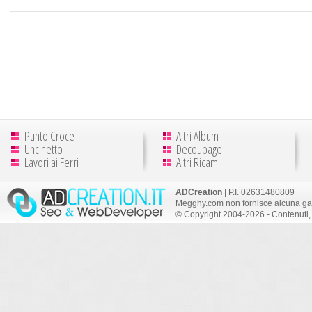
Punto Croce
Altri Album
Uncinetto
Decoupage
Lavori ai Ferri
Altri Ricami
ADCreation
| P.I. 02631480809
Megghy.com non fornisce alcuna gar
© Copyright 2004-2026 - Contenuti, 