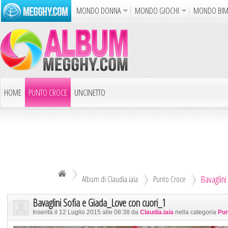
MONDO DONNA
MONDO GIOCHI
MONDO BI
Album
Punto Croce
Cucina
Uncinetto
Carto
Azione
Puzzle
Sparatutto
Avventur
Disegni da Colorare
Crea il D
HOME
PUNTO CROCE
UNCINETTO
Gif Anim
LAVORI AI FERRI
ALTRI ALBUM
Notizie
DECOUPAGE
ALTRI RICAMI
ALTRI HOBBY
Bavaglin
TUTTI GLI ALBUM
Album di Claudia.iaia
Punto Croce
Bavaglini Sofia e Giada_Love con cuori_1
Inserita il 12 Luglio 2015 alle 08:38 da
Claudia.iaia
nella categoria
Pun