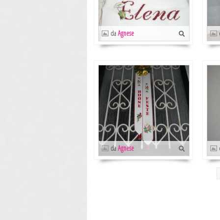
da
Agnese
da
Agnese