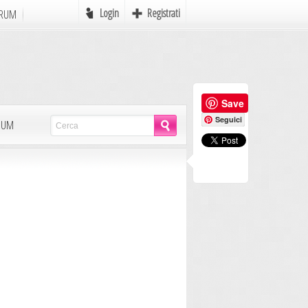
Login
Registrati
RUM
Online
Save
e
Favole
Seguici
LBUM
mi
Mondo Pirati
Icone
Autori in Erba
Scrivere
MyAvatar
Rebus
Postcards
AdCreation