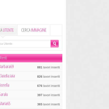
CA
UTENTE
CERCA
IMMAGINE
tenti
Barbara69
881
lavori inseriti
Claudia.iaia
826
lavori inseriti
Fiorella
676
lavori inseriti
Saralu
397
lavori inseriti
Maria65
365
lavori inseriti