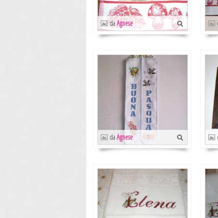
da
Agnese
da
Agnese