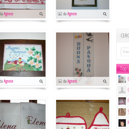
da
Agnese
da
Agnese
CER
Top U
da
Agnese
da
Agnese