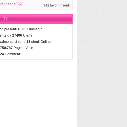
Francesca0580
342
lavori inseriti
stiche
no presenti
18.053
Immagini
erite da
27406
Utenti
tualmente ci sono
18
utenti Online
.750.787
Pagine Viste
624
Commenti