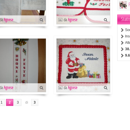
Stati
da
Agnese
da
Agnese
So
Ins
At
38
9.
da
Agnese
da
Agnese
1
2
3
di
3