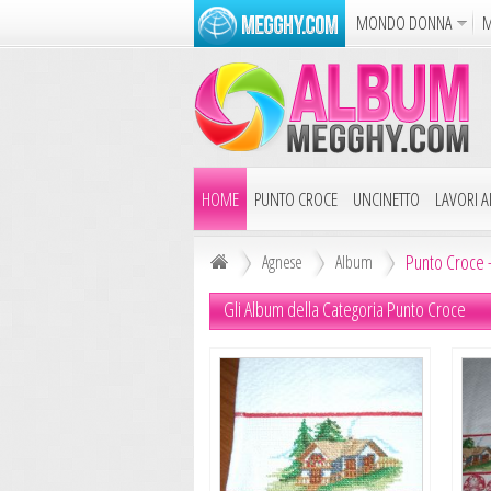
MONDO DONNA
M
Album
Punto Croce
Cucina
Azione
Puzzle
Dise
HOME
PUNTO CROCE
UNCINETTO
LAVORI AI
Punto Croce -
Agnese
Album
Gli Album della Categoria Punto Croce