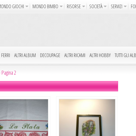
ONDO GIOCHI
MONDO BIMBO
RISORSE
SOCIETÀ
SERVIZI
FO
Uncinetto
Cartoline Online
La Maglia del Cuore
Sparatutto
Avventura
Auto e Moto
Abilità
GdR 
gni da Colorare
Crea il Disegno
I Vostri Nomi
Giochi Bambin
 FERRI
ALTRI ALBUM
DECOUPAGE
ALTRI RICAMI
ALTRI HOBBY
TUTTI GLI A
Gif Animate
Smiles
Sfondi
Program
 Pagina 2
Notizie
Religione
Aforismi
Poesie
Glitter
Directory
FreeUp