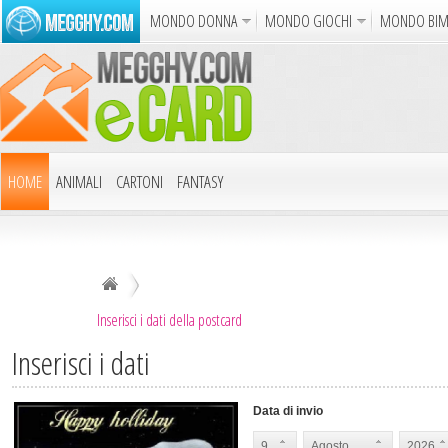
MONDO DONNA
MONDO GIOCHI
MONDO BI
Album
Punto Croce
Cucina
Uncinetto
Carto
Azione
Puzzle
Sparatutto
Avventur
Disegni da Colorare
Crea il D
HOME
ANIMALI
CARTONI
FANTASY
Gif Anim
RICORRENZE
FILMS
FIORI
MOTORI
Notizie
SPORT
VARIE
Inserisci i dati della postcard
Inserisci i dati
Data di invio
9
Agosto
2026