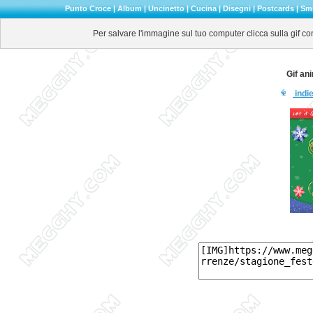
Punto Croce
|
Album
|
Uncinetto
|
Cucina
|
Disegni
|
Postcards
|
Smi
Per salvare l'immagine sul tuo computer clicca sulla gif co
Gif an
indie