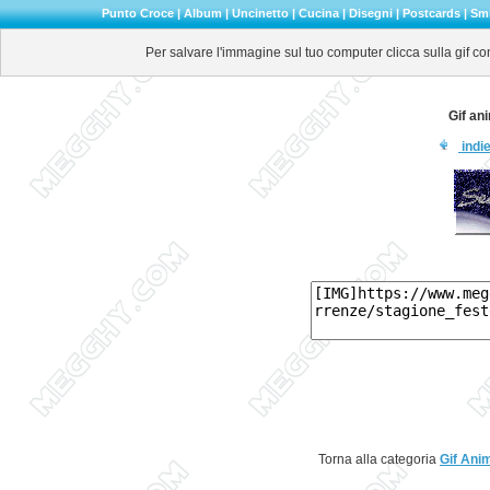
Punto Croce
|
Album
|
Uncinetto
|
Cucina
|
Disegni
|
Postcards
|
Smi
Per salvare l'immagine sul tuo computer clicca sulla gif co
Gif an
indie
Torna alla categoria
Gif Ani