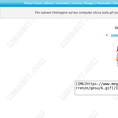
Punto Croce
|
Album
|
Uncinetto
|
Cucina
|
Disegni
|
Postcards
|
Smi
Per salvare l'immagine sul tuo computer clicca sulla gif co
Gi
indie