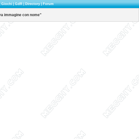
|
Giochi
|
GdR
|
Directory
|
Forum
va immagine con nome"