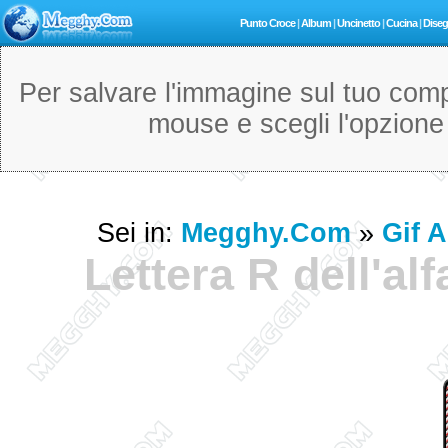
Punto Croce
|
Album
|
Uncinetto
|
Cucina
|
Diseg
Per salvare l'immagine sul tuo compu
mouse e scegli l'opzion
Sei in:
Megghy.com
»
Gif 
Lettera R dell'al