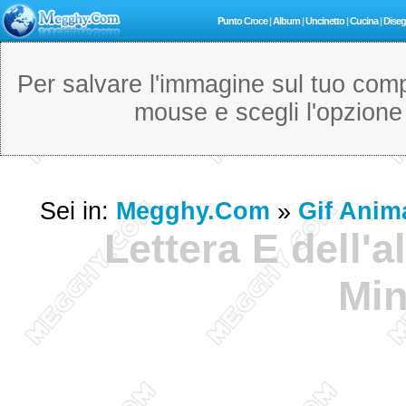
Punto Croce
|
Album
|
Uncinetto
|
Cucina
|
Diseg
Per salvare l'immagine sul tuo compu
mouse e scegli l'opzion
Sei in:
Megghy.com
»
Gif Anim
Lettera E dell'a
Min