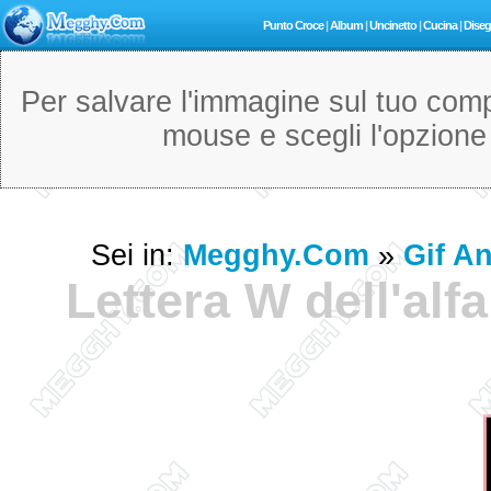
Punto Croce
|
Album
|
Uncinetto
|
Cucina
|
Diseg
Per salvare l'immagine sul tuo compu
mouse e scegli l'opzion
Sei in:
Megghy.com
»
Gif A
Lettera W dell'al