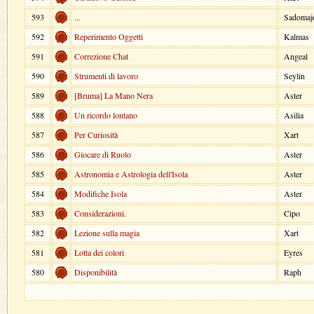
593
...
Sadomaj
592
Reperimento Oggetti
Kalmas
591
Correzione Chat
Angeal
590
Strumenti di lavoro
Seylin
589
[Bruma] La Mano Nera
Aster
588
Un ricordo lontano
Asilia
587
Per Curiosità
Xart
586
Giocare di Ruolo
Aster
585
Astronomia e Astrologia dell'Isola
Aster
584
Modifiche Isola
Aster
583
Considerazioni.
Cipo
582
Lezione sulla magia
Xart
581
Lotta dei colori
Eyres
580
Disponibilità
Raph