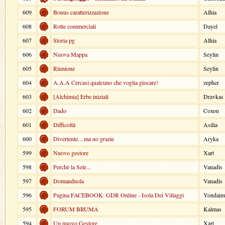
609
Bonus caratterizzazione
Alhia
608
Rotte commerciali
Dayel
607
Storia pg
Alhia
606
Nuova Mappa
Seylin
605
Riunione
Seylin
604
A.A.A Cercasi qualcuno che voglia giocare!
zepher
603
[Alchimia] Erbe iniziali
Dravkas
602
Dado
Coxon
601
Difficoltà
Asilia
600
Divertente....ma no grazie
Aryka
599
Nuovo gestore
Xart
598
Perchè la Sele...
Vanadis
597
Domanduola
Vanadis
596
Pagina FACEBOOK: GDR Online - Isola Dei Villaggi
Yondaim
595
FORUM BRUMA
Kalmas
594
Un nuovo Gestore
Xart