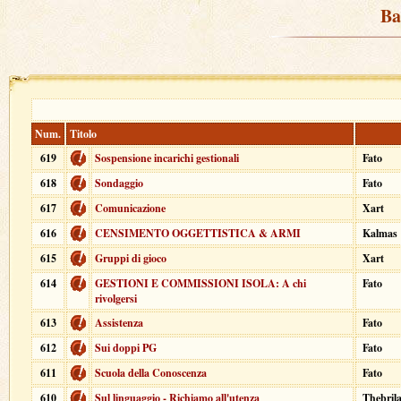
Ba
Num.
Titolo
619
Sospensione incarichi gestionali
Fato
618
Sondaggio
Fato
617
Comunicazione
Xart
616
CENSIMENTO OGGETTISTICA & ARMI
Kalmas
615
Gruppi di gioco
Xart
614
GESTIONI E COMMISSIONI ISOLA: A chi
Fato
rivolgersi
613
Assistenza
Fato
612
Sui doppi PG
Fato
611
Scuola della Conoscenza
Fato
610
Sul linguaggio - Richiamo all'utenza
Thebril