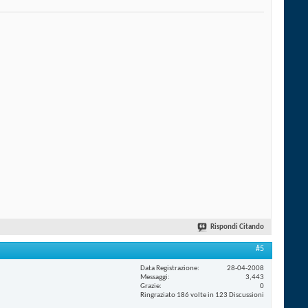
Rispondi Citando
#5
Data Registrazione
28-04-2008
Messaggi
3,443
Grazie
0
Ringraziato 186 volte in 123 Discussioni