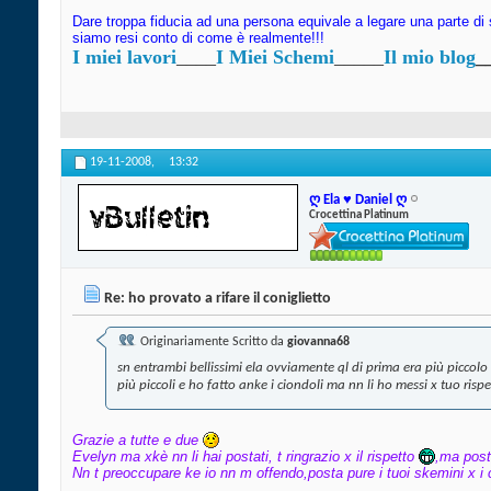
Dare troppa fiducia ad una persona equivale a legare una parte di 
siamo resi conto di come è realmente!!!
I miei lavori
____
I Miei Schemi
_____
Il mio blog
_
19-11-2008,
13:32
ღ Ela ♥ Daniel ღ
Crocettina Platinum
Re: ho provato a rifare il coniglietto
Originariamente Scritto da
giovanna68
sn entrambi bellissimi ela ovviamente ql di prima era più piccolo 
più piccoli e ho fatto anke i ciondoli ma nn li ho messi x tuo risp
Grazie a tutte e due
Evelyn ma xkè nn li hai postati, t ringrazio x il rispetto
,ma posta
Nn t preoccupare ke io nn m offendo,posta pure i tuoi skemini x i c