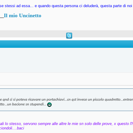
se stessi ad essa... e quando questa persona ci deluderà, questa parte di noi v
__
Il mio Uncinetto
e qnd ci si poteva ricavare un portachiavi...cn qst invece un piccolo quadretto...entra
etto...un bacione sn stupendi...
li lo stesso, servono sempre alle altre le mie sn solo delle prove, x questo l'h
iondoli....baci