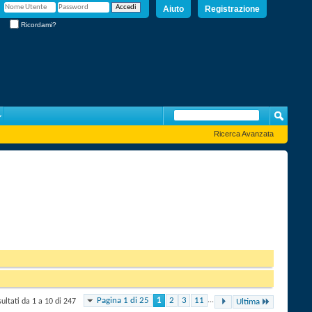
Aiuto
Registrazione
Ricordami?
Ricerca Avanzata
Pagina 1 di 25
1
2
3
11
...
sultati da 1 a 10 di 247
Ultima