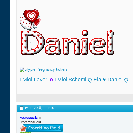
I Miei Lavori
e
I Miei Schemi ღ Ela ♥ Daniel ღ
19-11-2008,
14:16
mammaele
Crocettina Gold