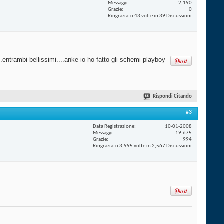
Messaggi
2,190
Grazie
0
Ringraziato 43 volte in 39 Discussioni
.entrambi bellissimi....anke io ho fatto gli schemi playboy
Rispondi Citando
#3
Data Registrazione
10-01-2008
Messaggi
19,675
Grazie
994
Ringraziato 3,995 volte in 2,567 Discussioni