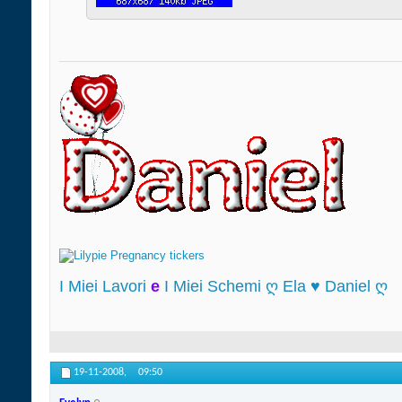
I Miei Lavori
e
I Miei Schemi ღ Ela ♥ Daniel ღ
19-11-2008,
09:50