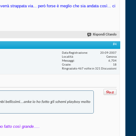
errà strappata via... però forse è meglio che sia andata così... ci
Rispondi Citando
#4
Data Registrazione
20-09-2007
Località
Genova
Messaggi
6,704
Grazie
18
Ringraziato 467 volte in 321 Discussioni
mbi bellissimi....anke io ho fatto gli schemi playboy molto
o fatto così grande.....