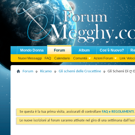
Mondo Donna
Forum
Album
Cos'è Nuovo?
Re
Nuovi Messaggi
FAQ
Calendario
Comunità
Azioni Forum
Link Veloci
Forum
Ricamo
Gli schemi delle Crocettine
Gli Schemi Di ღ E
Se questa è la tua prima visita, assicurati di controllare
FAQ e REGOLAMENTI
Le nuove iscrizioni al forum saranno attivate nel giro di una settimana dall'iscr