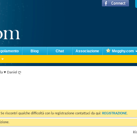
golamento
Blog
Chat
Associazione
Megghy.com
la ♥ Daniel ღ
. Se riscontri qualche difficoltà con la registrazione contattaci da qui:
REGISTRAZIONE
.
izione.
Ri