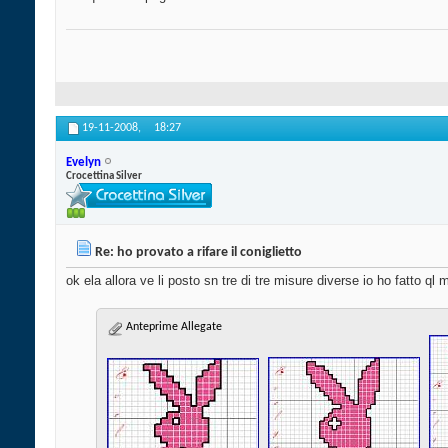
19-11-2008,
18:27
Evelyn
Crocettina Silver
Re: ho provato a rifare il coniglietto
ok ela allora ve li posto sn tre di tre misure diverse io ho fatto
Anteprime Allegate