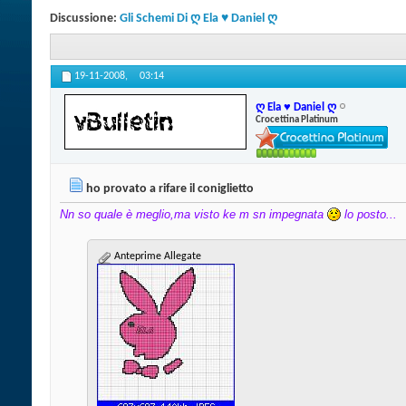
Discussione:
Gli Schemi Di ღ Ela ♥ Daniel ღ
19-11-2008,
03:14
ღ Ela ♥ Daniel ღ
Crocettina Platinum
ho provato a rifare il coniglietto
Nn so quale è meglio,ma visto ke m sn impegnata
lo posto...
Anteprime Allegate