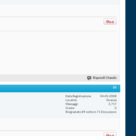
Rispondi Citando
#6
Data Registrazione
04-05-2008
Località
Vicenza
Messaggi
3,717
Grazie
0
Ringraziato 89 volte in 71 Discussioni