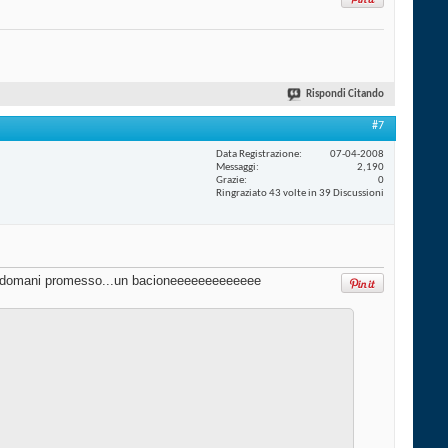
Rispondi Citando
#7
Data Registrazione
07-04-2008
Messaggi
2,190
Grazie
0
Ringraziato 43 volte in 39 Discussioni
 farò domani promesso...un bacioneeeeeeeeeeeee